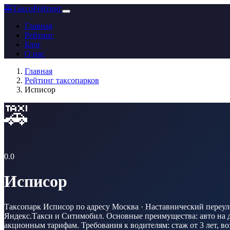
🚕
ТаксоРейтинг
Главная
Рейтинг
Блог
О нас
Главная
Рейтинг таксопарков
Исписор
🚕
0.0
Исписор
Таксопарк Исписор по адресу Москва · Наставнический переулок
Яндекс.Такси и Ситимобил. Основные преимущества: авто на до
акционным тарифам. Требования к водителям: стаж от 3 лет, во