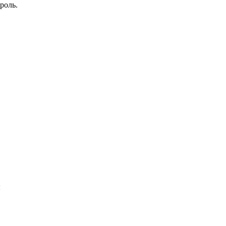
роль.
ы