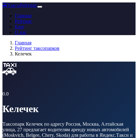
🚕
ТаксоРейтинг
Главная
Рейтинг
Блог
О нас
Главная
Рейтинг таксопарков
Келечек
🚕
0.0
Келечек
Таксопарк Келечек по адресу Россия, Москва, Алтайская
улица, 27 предлагает водителям аренду новых автомобилей
(Moskvich, Belgee, Chery, Skoda) для работы в Яндекс.Такси и