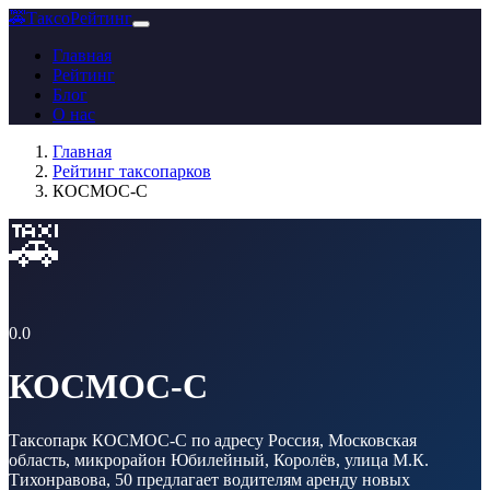
🚕
ТаксоРейтинг
Главная
Рейтинг
Блог
О нас
Главная
Рейтинг таксопарков
КОСМОС-С
🚕
0.0
КОСМОС-С
Таксопарк КОСМОС-С по адресу Россия, Московская
область, микрорайон Юбилейный, Королёв, улица М.К.
Тихонравова, 50 предлагает водителям аренду новых