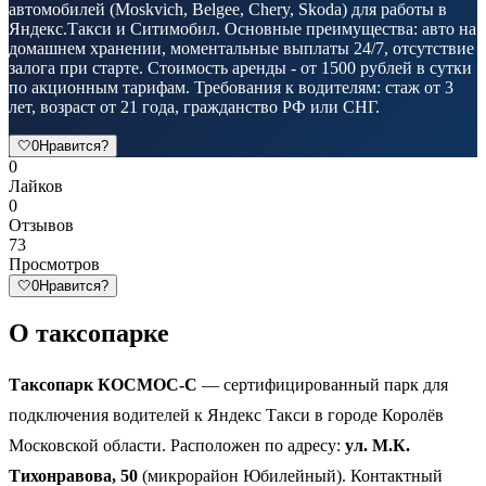
автомобилей (Moskvich, Belgee, Chery, Skoda) для работы в
Яндекс.Такси и Ситимобил. Основные преимущества: авто на
домашнем хранении, моментальные выплаты 24/7, отсутствие
залога при старте. Стоимость аренды - от 1500 рублей в сутки
по акционным тарифам. Требования к водителям: стаж от 3
лет, возраст от 21 года, гражданство РФ или СНГ.
🤍
0
Нравится?
0
Лайков
0
Отзывов
73
Просмотров
🤍
0
Нравится?
О таксопарке
Таксопарк КОСМОС-С
— сертифицированный парк для
подключения водителей к Яндекс Такси в городе Королёв
Московской области. Расположен по адресу:
ул. М.К.
Тихонравова, 50
(микрорайон Юбилейный). Контактный