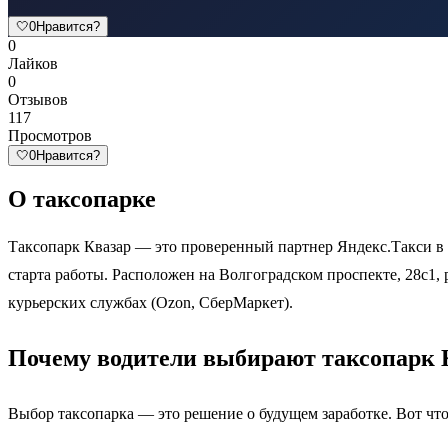
🤍
0
Нравится?
0
Лайков
0
Отзывов
117
Просмотров
🤍
0
Нравится?
О таксопарке
Таксопарк Квазар — это проверенный партнер Яндекс.Такси в
старта работы. Расположен на Волгоградском проспекте, 28с1, 
курьерских службах (Ozon, СберМаркет).
Почему водители выбирают таксопарк 
Выбор таксопарка — это решение о будущем заработке. Вот что