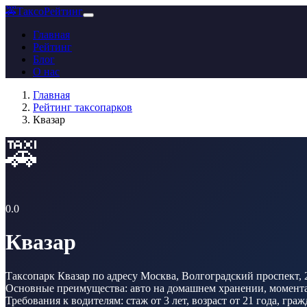
🚕
ТаксоРейтинг
Главная
Рейтинг
Блог
О нас
Главная
Рейтинг таксопарков
Квазар
🚕
0.0
Квазар
Таксопарк Квазар по адресу Москва, Волгоградский проспект, 
Основные преимущества: авто на домашнем хранении, моменталь
Требования к водителям: стаж от 3 лет, возраст от 21 года, гр