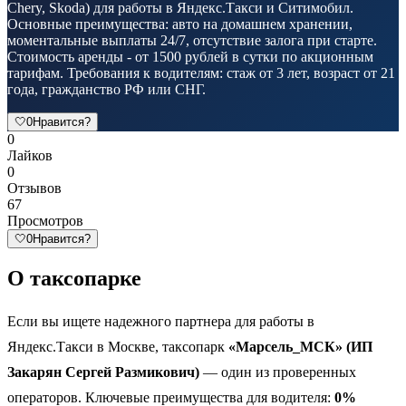
Chery, Skoda) для работы в Яндекс.Такси и Ситимобил.
Основные преимущества: авто на домашнем хранении,
моментальные выплаты 24/7, отсутствие залога при старте.
Стоимость аренды - от 1500 рублей в сутки по акционным
тарифам. Требования к водителям: стаж от 3 лет, возраст от 21
года, гражданство РФ или СНГ.
🤍
0
Нравится?
0
Лайков
0
Отзывов
67
Просмотров
🤍
0
Нравится?
О таксопарке
Если вы ищете надежного партнера для работы в
Яндекс.Такси в Москве, таксопарк
«Марсель_МСК» (ИП
Закарян Сергей Размикович)
— один из проверенных
операторов. Ключевые преимущества для водителя:
0%