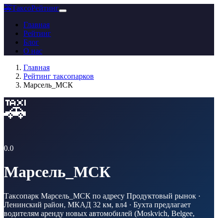
🚕
ТаксоРейтинг
Главная
Рейтинг
Блог
О нас
Главная
Рейтинг таксопарков
Марсель_МСК
🚕
0.0
Марсель_МСК
Таксопарк Марсель_МСК по адресу Продуктовый рынок ·
Ленинский район, МКАД 32 км, вл4 · Бухта предлагает
водителям аренду новых автомобилей (Moskvich, Belgee,