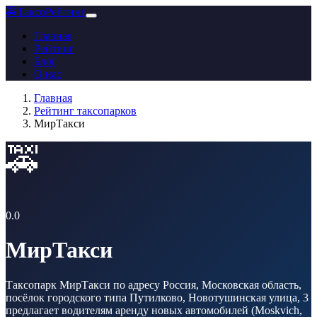
🚕
ТаксоРейтинг
Главная
Рейтинг
Блог
О нас
Главная
Рейтинг таксопарков
МирТакси
🚕
0.0
МирТакси
Таксопарк МирТакси по адресу Россия, Московская область,
посёлок городского типа Путилково, Новотушинская улица, 3
предлагает водителям аренду новых автомобилей (Moskvich,