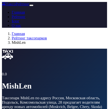
🚕
ТаксоРейтинг
Главная
Рейтинг
Блог
О нас
Главная
Рейтинг таксопарков
MishLen
🚕
0.0
MishLen
Таксопарк MishLen по адресу Россия, Московская область,
Подольск, Комсомольская улица, 28 предлагает водителям
аренду новых автомобилей (Moskvich, Belgee, Chery, Skoda)