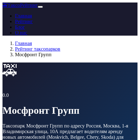
🚕
ТаксоРейтинг
Главная
Рейтинг
Блог
О нас
Главная
Рейтинг таксопарков
Мосфронт Групп
🚕
0.0
Мосфронт Групп
Таксопарк Мосфронт Групп по адресу Россия, Москва, 1-я
Владимирская улица, 10А предлагает водителям аренду
новых автомобилей (Moskvich, Belgee, Chery, Skoda) для