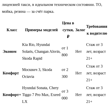
лицензией такси, в идеальном техническом состоянии. ТО,
мойка, резина — за счёт парка.
Цена в
Требования
Класс
Примеры моделей
сутки,
Залог
к водителю
₽
Kia Rio, Hyundai
Стаж от 3
от 1
Эконом
Solaris, Changan Alsvin,
Нет
лет, возраст
800
Skoda Rapid
21+
Стаж от 3
Mосквич 3, Skoda
от 2
Комфорт
Нет
лет, возраст
Octavia
300
21+
Hyundai Sonata, Chery
Стаж от 3
от 3
Комфорт+
Tiggo 7 Pro Max, Exeed
Нет
лет, возраст
000
LX
21+