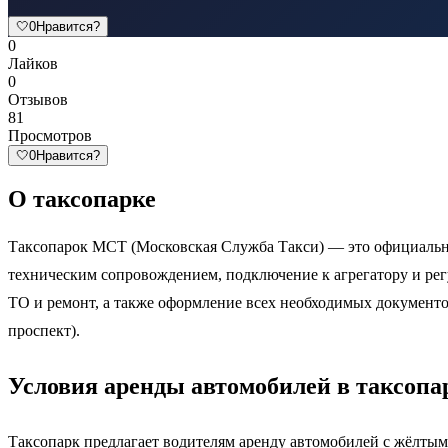
🤍
0
Нравится?
0
Лайков
0
Отзывов
81
Просмотров
🤍
0
Нравится?
О таксопарке
Таксопарок МСТ (Московская Служба Такси) — это официальны
техническим сопровождением, подключение к агрегатору и ре
ТО и ремонт, а также оформление всех необходимых документов
проспект).
Условия аренды автомобилей в таксоп
Таксопарк предлагает водителям аренду автомобилей с жёлтыми