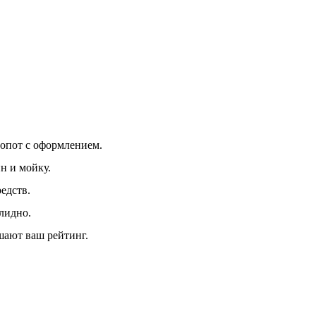
лопот с оформлением.
н и мойку.
едств.
лидно.
шают ваш рейтинг.