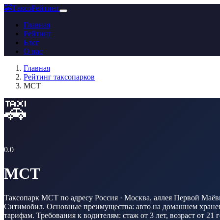
🚕
ТаксоРейтинг
Главная
Рейтинг
Блог
О нас
Главная
Рейтинг таксопарков
МСТ
🚕
0.0
МСТ
Таксопарк МСТ по адресу Россия · Москва, аллея Первой Маёвки
Ситимобил. Основные преимущества: авто на домашнем хранени
тарифам. Требования к водителям: стаж от 3 лет, возраст от 21