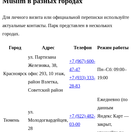
Muslim в разных городах
Для личного визита или официальной переписки используйте
актуальные контакты. Парк представлен в нескольких
городах.
Город
Адрес
Телефон
Режим работы
ул. Партизана
+7 (967) 600-
Железняка, 38,
47-47
Пн–Сб: 09:00–
Красноярск
офис 293, 10 этаж,
+7 (933) 333-
19:00
район Взлетка,
28-83
Советский район
Ежедневно (по
данным
ул.
+7 (922) 482-
Яндекс Карт —
Тюмень
Молодогвардейцев,
03-00
закрыт,
28