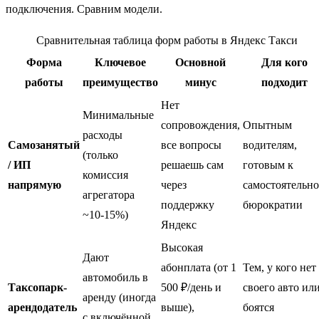
подключения. Сравним модели.
Сравнительная таблица форм работы в Яндекс Такси
Форма
Ключевое
Основной
Для кого
работы
преимущество
минус
подходит
Нет
Минимальные
сопровождения,
Опытным
расходы
Самозанятый
все вопросы
водителям,
(только
/ ИП
решаешь сам
готовым к
комиссия
напрямую
через
самостоятельн
агрегатора
поддержку
бюрократии
~10-15%)
Яндекс
Высокая
Дают
абонплата (от 1
Тем, у кого нет
автомобиль в
Таксопарк-
500 ₽/день и
своего авто ил
аренду (иногда
арендодатель
выше),
боятся
с включённой