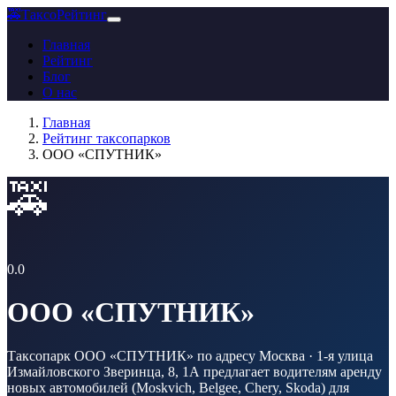
🚕
ТаксоРейтинг
Главная
Рейтинг
Блог
О нас
Главная
Рейтинг таксопарков
ООО «СПУТНИК»
🚕
0.0
ООО «СПУТНИК»
Таксопарк ООО «СПУТНИК» по адресу Москва · 1-я улица
Измайловского Зверинца, 8, 1А предлагает водителям аренду
новых автомобилей (Moskvich, Belgee, Chery, Skoda) для