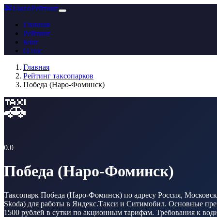
🚕
ТаксоРейтинг
Главная
Рейтинг
Блог
О нас
Главная
Рейтинг таксопарков
Победа (Наро-Фоминск)
🚕
0.0
Победа (Наро-Фоминск)
Таксопарк Победа (Наро-Фоминск) по адресу Россия, Московска
Skoda) для работы в Яндекс.Такси и Ситимобил. Основные преи
1500 рублей в сутки по акционным тарифам. Требования к водит