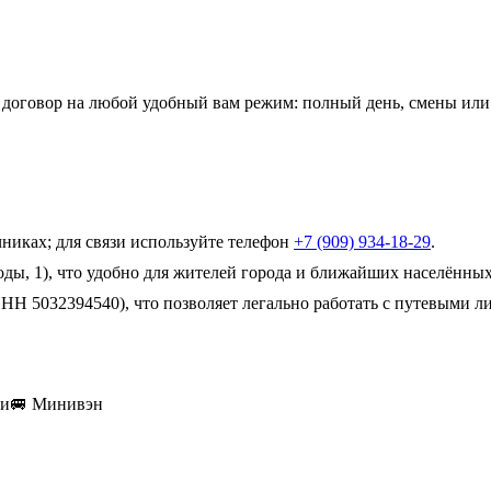
ь договор на любой удобный вам режим: полный день, смены или
никах; для связи используйте телефон
+7 (909) 934-18-29
.
ды, 1), что удобно для жителей города и ближайших населённых
Н 5032394540), что позволяет легально работать с путевыми л
ки
🚐
Минивэн