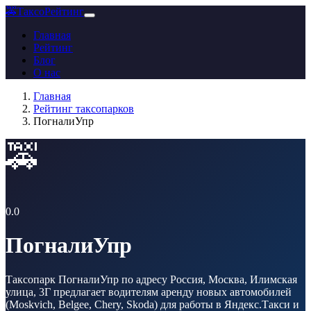
🚕
ТаксоРейтинг
Главная
Рейтинг
Блог
О нас
Главная
Рейтинг таксопарков
ПогналиУпр
🚕
0.0
ПогналиУпр
Таксопарк ПогналиУпр по адресу Россия, Москва, Илимская
улица, 3Г предлагает водителям аренду новых автомобилей
(Moskvich, Belgee, Chery, Skoda) для работы в Яндекс.Такси и