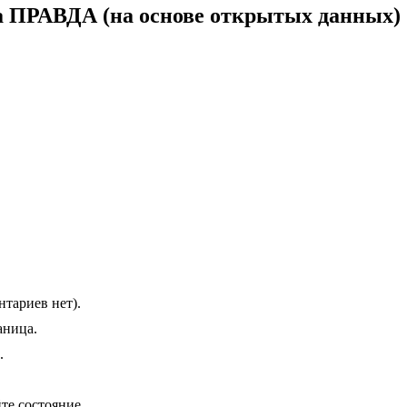
а ПРАВДА (на основе открытых данных)
нтариев нет).
аница.
.
е состояние.