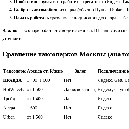
Пройти инструктаж
по работе в агрегаторах (Яндекс Такс
Выбрать автомобиль
из парка (обычно Hyundai Solaris, K
Начать работать
сразу после подписания договора — без
Важно:
Таксопарк работает с водителями как ИП или самозаня
уточняйте.
Сравнение таксопарков Москвы (анало
Таксопарк
Аренда от, ₽/день
Залог
Подключение к
ПРАВДА
1 400–1 600
Нет
Яндекс, Gett, U
HotWheels
от 1 500
Да (возвратный)
Яндекс, Citymob
Трейд
от 1 400
Да
Яндекс
Астра
1 600
Нет
Яндекс
Urban
от 1 500
Нет
Яндекс