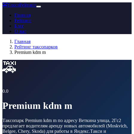
🚕
ТаксоРейтинг
Главная
Рейтинг
Блог
О нас
Главная
Рейтинг таксопарков
Premium kdm m
🚕
0.0
Premium kdm m
Таксопарк Premium kdm m по адресу Веткина улица, 2Гс2
предлагает водителям аренду новых автомобилей (Moskvich,
Belgee, Chery, Skoda) для работы в Яндекс.Такси и