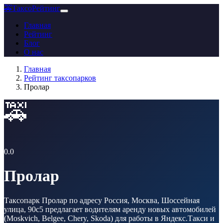
🚕
ТаксоРейтинг
Главная
Рейтинг
Блог
О нас
Главная
Рейтинг таксопарков
Пролар
🚕
0.0
Пролар
Таксопарк Пролар по адресу Россия, Москва, Шоссейная
улица, 90с5 предлагает водителям аренду новых автомобилей
(Moskvich, Belgee, Chery, Skoda) для работы в Яндекс.Такси и