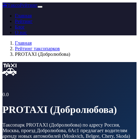
🚕
ТаксоРейтинг
Главная
Рейтинг
Блог
О нас
Главная
Рейтинг таксопарков
PROTAXI (Добролюбова)
🚕
0.0
PROTAXI (Добролюбова)
Таксопарк PROTAXI (Добролюбова) по адресу Россия,
Москва, проезд Добролюбова, 6Ас1 предлагает водителям
аренду новых автомобилей (Moskvich, Belgee, Chery, Skoda)