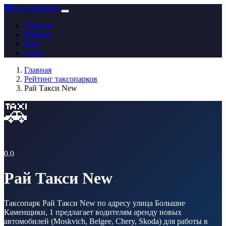
🚕
ТаксоРейтинг
Главная
Рейтинг
Блог
О нас
Главная
Рейтинг таксопарков
Рай Такси New
🚕
0.0
Рай Такси New
Таксопарк Рай Такси New по адресу улица Большие
Каменщики, 1 предлагает водителям аренду новых
автомобилей (Moskvich, Belgee, Chery, Skoda) для работы в