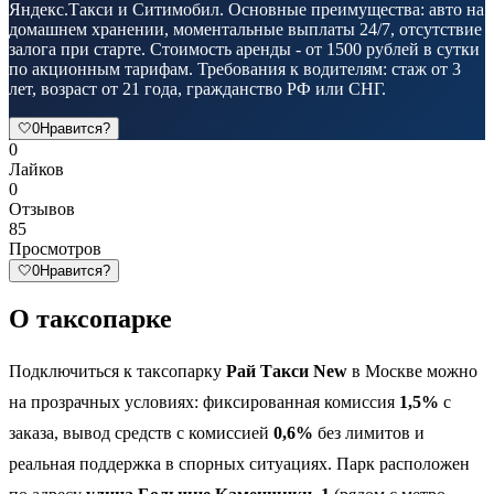
Яндекс.Такси и Ситимобил. Основные преимущества: авто на
домашнем хранении, моментальные выплаты 24/7, отсутствие
залога при старте. Стоимость аренды - от 1500 рублей в сутки
по акционным тарифам. Требования к водителям: стаж от 3
лет, возраст от 21 года, гражданство РФ или СНГ.
🤍
0
Нравится?
0
Лайков
0
Отзывов
85
Просмотров
🤍
0
Нравится?
О таксопарке
Подключиться к таксопарку
Рай Такси New
в Москве можно
на прозрачных условиях: фиксированная комиссия
1,5%
с
заказа, вывод средств с комиссией
0,6%
без лимитов и
реальная поддержка в спорных ситуациях. Парк расположен