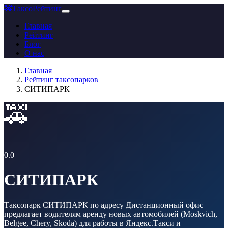
🚕
ТаксоРейтинг
Главная
Рейтинг
Блог
О нас
Главная
Рейтинг таксопарков
СИТИПАРК
🚕
0.0
СИТИПАРК
Таксопарк СИТИПАРК по адресу Дистанционный офис
предлагает водителям аренду новых автомобилей (Moskvich,
Belgee, Chery, Skoda) для работы в Яндекс.Такси и