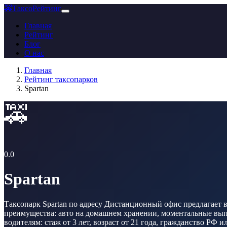
🚕
ТаксоРейтинг
Главная
Рейтинг
Блог
О нас
Главная
Рейтинг таксопарков
Spartan
🚕
0.0
Spartan
Таксопарк Spartan по адресу Дистанционный офис предлагает в
преимущества: авто на домашнем хранении, моментальные выпла
водителям: стаж от 3 лет, возраст от 21 года, гражданство РФ и