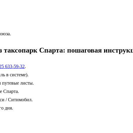
оюза.
з таксопарк Спарта: пошаговая инструк
25 633-59-32
.
ь в системе).
 путевые листы.
е Спарта.
си / Ситимобил.
о дня.