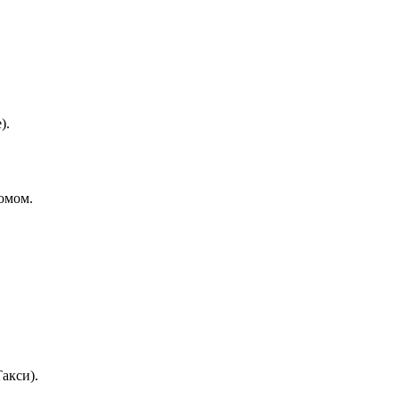
).
омом.
.
акси).