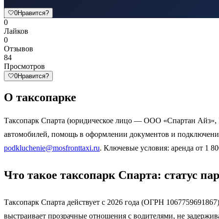
🤍
0
Нравится?
0
Лайков
0
Отзывов
84
Просмотров
🤍
0
Нравится?
О таксопарке
Таксопарк Спарта (юридическое лицо — ООО «Спартан Айз», 
автомобилей, помощь в оформлении документов и подключении
podkluchenie@mosfronttaxi.ru
. Ключевые условия: аренда от 1 8
Что такое таксопарк Спарта: статус па
Таксопарк Спарта действует с 2026 года (ОГРН 1067759691867)
выстраивает прозрачные отношения с водителями, не задержива