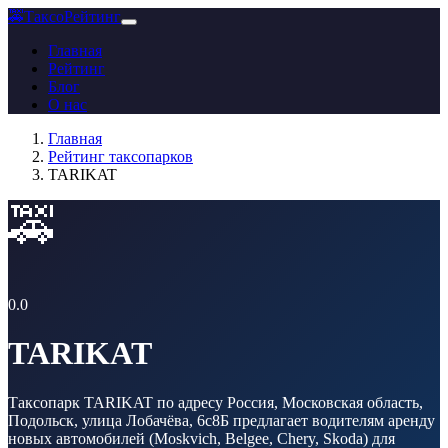
🚕
ТаксоРейтинг
Главная
Рейтинг
Блог
О нас
Главная
Рейтинг таксопарков
TARIKAT
🚕
0.0
TARIKAT
Таксопарк TARIKAT по адресу Россия, Московская область,
Подольск, улица Лобачёва, 6с8Б предлагает водителям аренду
новых автомобилей (Moskvich, Belgee, Chery, Skoda) для