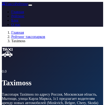
🚕
ТаксоРейтинг
Главная
Рейтинг
Блог
О нас
Главная
Рейтинг таксопарков
Taximoss
🚕
0.0
Taximoss
Таксопарк Taximoss по адресу Россия, Московская область,
Мытищи, улица Карла Маркса, 1с1 предлагает водителям
аренду новых автомобилей (Moskvich, Belgee, Chery, Skoda)