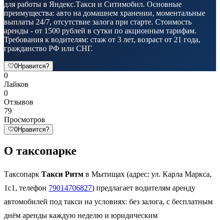
для работы в Яндекс.Такси и Ситимобил. Основные
преимущества: авто на домашнем хранении, моментальные
выплаты 24/7, отсутствие залога при старте. Стоимость
аренды - от 1500 рублей в сутки по акционным тарифам.
Требования к водителям: стаж от 3 лет, возраст от 21 года,
гражданство РФ или СНГ.
🤍
0
Нравится?
0
Лайков
0
Отзывов
79
Просмотров
🤍
0
Нравится?
О таксопарке
Таксопарк
Такси Ритм
в Мытищах (адрес: ул. Карла Маркса,
1с1, телефон
79014706827
) предлагает водителям аренду
автомобилей под такси на условиях: без залога, с бесплатным
днём аренды каждую неделю и юридическим