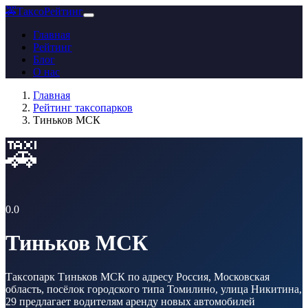
🚕
ТаксоРейтинг
Главная
Рейтинг
Блог
О нас
Главная
Рейтинг таксопарков
Тиньков МСК
🚕
0.0
Тиньков МСК
Таксопарк Тиньков МСК по адресу Россия, Московская
область, посёлок городского типа Томилино, улица Никитина,
29 предлагает водителям аренду новых автомобилей