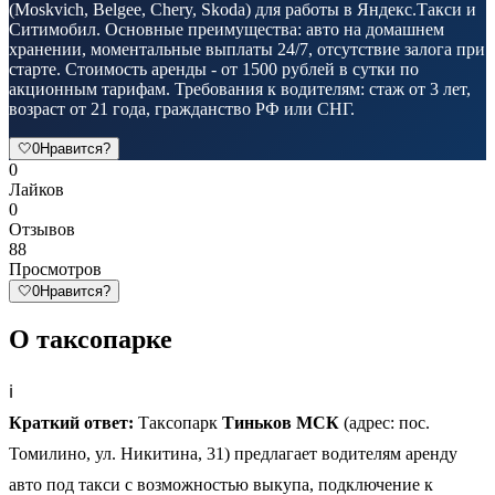
(Moskvich, Belgee, Chery, Skoda) для работы в Яндекс.Такси и
Ситимобил. Основные преимущества: авто на домашнем
хранении, моментальные выплаты 24/7, отсутствие залога при
старте. Стоимость аренды - от 1500 рублей в сутки по
акционным тарифам. Требования к водителям: стаж от 3 лет,
возраст от 21 года, гражданство РФ или СНГ.
🤍
0
Нравится?
0
Лайков
0
Отзывов
88
Просмотров
🤍
0
Нравится?
О таксопарке
ℹ️
Краткий ответ:
Таксопарк
Тиньков МСК
(адрес: пос.
Томилино, ул. Никитина, 31) предлагает водителям аренду
авто под такси с возможностью выкупа, подключение к