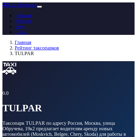
🚕
ТаксоРейтинг
Главная
Рейтинг
Блог
О нас
Главная
Рейтинг таксопарков
TULPAR
🚕
0.0
TULPAR
Таксопарк TULPAR по адресу Россия, Москва, улица
Обручева, 19к2 предлагает водителям аренду новых
автомобилей (Moskvich, Belgee, Chery, Skoda) для работы в