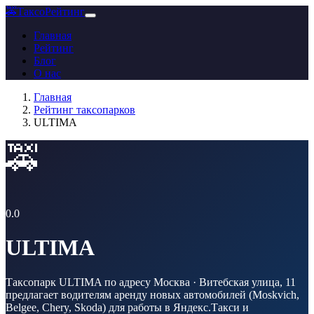
🚕
ТаксоРейтинг
Главная
Рейтинг
Блог
О нас
Главная
Рейтинг таксопарков
ULTIMA
🚕
0.0
ULTIMA
Таксопарк ULTIMA по адресу Москва · Витебская улица, 11
предлагает водителям аренду новых автомобилей (Moskvich,
Belgee, Chery, Skoda) для работы в Яндекс.Такси и