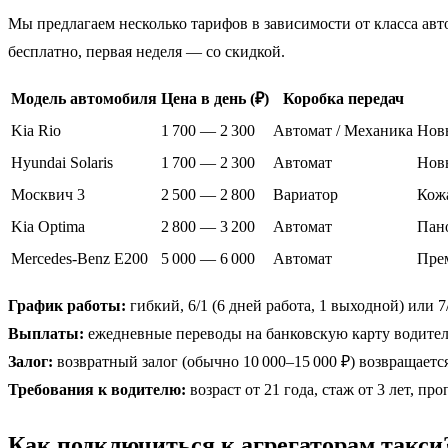
Мы предлагаем несколько тарифов в зависимости от класса авт
бесплатно, первая неделя — со скидкой.
Модель автомобиля
Цена в день (₽)
Коробка передач
Kia Rio
1 700 — 2 300
Автомат / Механика
Новы
Hyundai Solaris
1 700 — 2 300
Автомат
Новы
Москвич 3
2 500 — 2 800
Вариатор
Кожа
Kia Optima
2 800 — 3 200
Автомат
Пано
Mercedes-Benz E200
5 000 — 6 000
Автомат
Прем
График работы:
гибкий, 6/1 (6 дней работа, 1 выходной) или 7
Выплаты:
ежедневные переводы на банковскую карту водител
Залог:
возвратный залог (обычно 10 000–15 000 ₽) возвращаетс
Требования к водителю:
возраст от 21 года, стаж от 3 лет, п
Как подключиться к агрегаторам такси