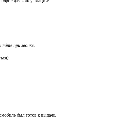
ой офис для консультаций:
яйте при звонке.
ься):
омобиль был готов к выдаче.