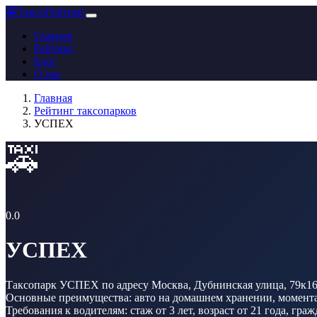
🚕
ТаксоРейтинг
Главная
Рейтинг
Блог
О нас
Главная
Рейтинг таксопарков
УСПЕХ
🚕
0.0
УСПЕХ
Таксопарк УСПЕХ по адресу Москва, Дубнинская улица, 79к16 п
Основные преимущества: авто на домашнем хранении, моменталь
Требования к водителям: стаж от 3 лет, возраст от 21 года, гр