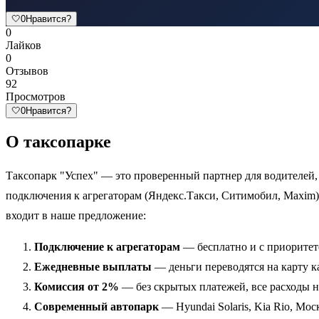
🤍
0
Нравится?
0
Лайков
0
Отзывов
92
Просмотров
🤍
0
Нравится?
О таксопарке
Таксопарк "Успех" — это проверенный партнер для водителей,
подключения к агрегаторам (Яндекс.Такси, Ситимобил, Maxim) 
входит в наше предложение:
Подключение к агрегаторам
— бесплатно и с приоритето
Ежедневные выплаты
— деньги переводятся на карту к
Комиссия от 2%
— без скрытых платежей, все расходы на
Современный автопарк
— Hyundai Solaris, Kia Rio, Мос