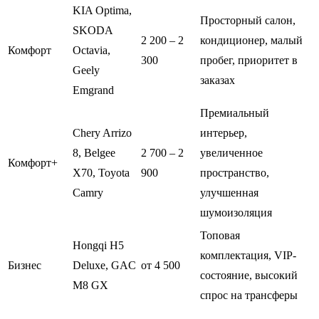
KIA Optima,
Просторный салон,
SKODA
2 200 – 2
кондиционер, малый
Комфорт
Octavia,
300
пробег, приоритет в
Geely
заказах
Emgrand
Премиальный
Chery Arrizo
интерьер,
8, Belgee
2 700 – 2
увеличенное
Комфорт+
X70, Toyota
900
пространство,
Camry
улучшенная
шумоизоляция
Топовая
Hongqi H5
комплектация, VIP-
Бизнес
Deluxe, GAC
от 4 500
состояние, высокий
M8 GX
спрос на трансферы