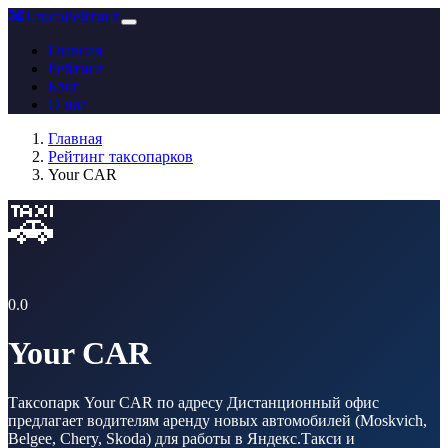
🚕
ТаксоРейтинг
Главная
Рейтинг
Блог
О нас
Главная
Рейтинг таксопарков
Your CAR
🚕
0.0
Your CAR
Таксопарк Your CAR по адресу Дистанционный офис
предлагает водителям аренду новых автомобилей (Moskvich,
Belgee, Chery, Skoda) для работы в Яндекс.Такси и