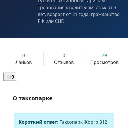
сутки по акционным тарифам.
Требования к водителям: стаж от 3
лет, возраст от 21 года, гражданство
РФ или СНГ.
0
0
79
Лайков
Отзывов
Просмотров
🤍
0
О таксопарке
Короткий ответ:
Таксопарк Жорго 312