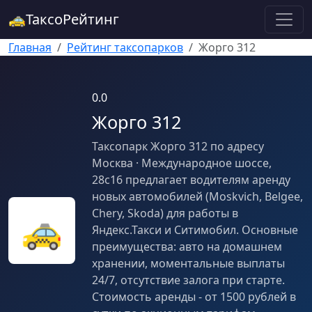
🚕
ТаксоРейтинг
Главная
Рейтинг таксопарков
Жорго 312
0.0
Жорго 312
Таксопарк Жорго 312 по адресу
Москва · Международное шоссе,
28с16 предлагает водителям аренду
новых автомобилей (Moskvich, Belgee,
Chery, Skoda) для работы в
🚕
Яндекс.Такси и Ситимобил. Основные
преимущества: авто на домашнем
хранении, моментальные выплаты
24/7, отсутствие залога при старте.
Стоимость аренды - от 1500 рублей в